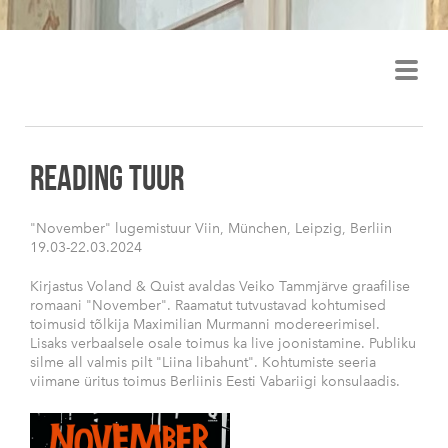
VEIKO TAMMJÄRV
READING TUUR
"November" lugemistuur Viin, München, Leipzig, Berliin
19.03-22.03.2024
Kirjastus Voland & Quist avaldas Veiko Tammjärve graafilise
romaani "November". Raamatut tutvustavad kohtumised
toimusid tõlkija Maximilian Murmanni modereerimisel.
Lisaks verbaalsele osale toimus ka live joonistamine. Publiku
silme all valmis pilt "Liina libahunt". Kohtumiste seeria
viimane üritus toimus Berliinis Eesti Vabariigi konsulaadis.