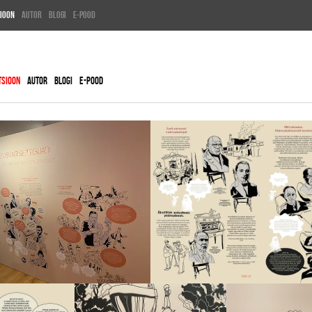
SIOON
AUTOR
BLOGI
E-POOD
VEIKO TAMMJÄRV
TSIOON
AUTOR
BLOGI
E-POOD