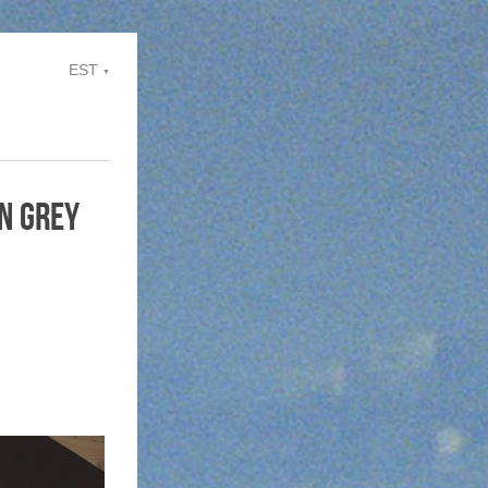
EST
▼
N GREY