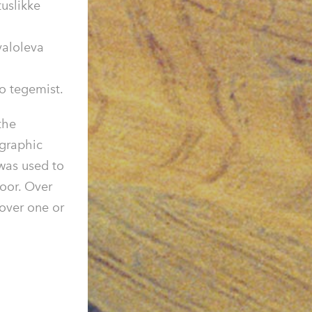
uslikke
valoleva
to tegemist.
the
-graphic
 was used to
door. Over
over one or