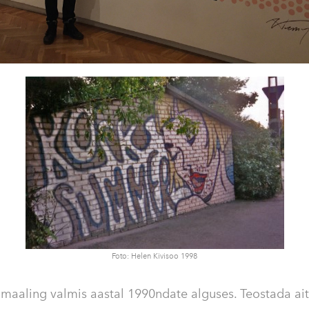
Foto: Helen Kivisoo 1998
maaling valmis aastal 1990ndate alguses. Teostada ait