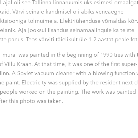
 ajal oli see Tallinna linnaruumis üks esimesi omaalgat
kaid. Värvi seinale kandmisel oli abiks veneaegne
ktsiooniga tolmuimeja. Elektriühenduse võmaldas kõr
elanik. Aja jooksul lisandus seinamaalingule ka teiste
ste panus. Teos värviti täielikult üle 1-2 aastat peale fo
l mural was painted in the beginning of 1990 ties with 
of
Villu Kraan. At that time, it was one of the first super
llinn. A Soviet vacuum cleaner with a blowing function
he paint. Electricity was supplied by the resident next 
 people worked on the painting. The work was painted 
fter this photo was taken.