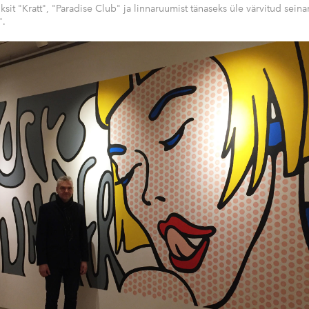
ksit "Kratt", "Paradise Club" ja linnaruumist tänaseks üle värvitud sein
".