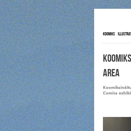
KOOMIKS
ILLUSTRA
KOOMIKS
AREA
Koomiksinäit
Comics exhib