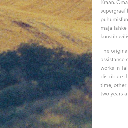
Kraan.
Omal
supergraafi
puhumisfun
maja lahke 
kunstihuvili
The origina
assistance 
works in Ta
distribute t
time, other
two years a