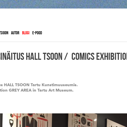
VEIKO TAMMJÄRV
TSIOON
AUTOR
BLOGI
E-POOD
INÄITUS HALL TSOON / COMICS EXHIBITIO
us HALL TSOON Tartu Kunstimuuseumis.
ition GREY AREA in Tartu Art Museum.