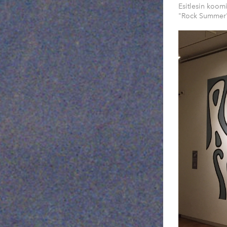
Esitlesin koomi
"Rock Summer