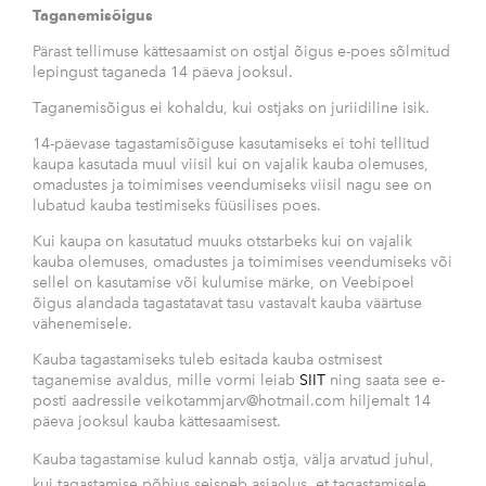
Taganemisõigus
Pärast tellimuse kättesaamist on ostjal õigus e-poes sõlmitud
lepingust taganeda 14 päeva jooksul.
Taganemisõigus ei kohaldu, kui ostjaks on juriidiline isik.
14-päevase tagastamisõiguse kasutamiseks ei tohi tellitud
kaupa kasutada muul viisil kui on vajalik kauba olemuses,
omadustes ja toimimises veendumiseks viisil nagu see on
lubatud kauba testimiseks füüsilises poes.
Kui kaupa on kasutatud muuks otstarbeks kui on vajalik
kauba olemuses, omadustes ja toimimises veendumiseks või
sellel on kasutamise või kulumise märke, on Veebipoel
õigus alandada tagastatavat tasu vastavalt kauba väärtuse
vähenemisele.
Kauba tagastamiseks tuleb esitada kauba ostmisest
taganemise avaldus, mille vormi leiab
SIIT
ning saata see e-
posti aadressile veikotammjarv@hotmail.com hiljemalt 14
päeva jooksul kauba kättesaamisest.
Kauba tagastamise kulud kannab ostja, välja arvatud juhul,
kui tagastamise põhjus seisneb asjaolus, et tagastamisele