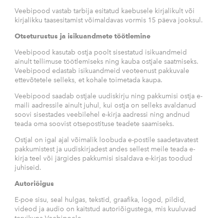
Veebipood vastab tarbija esitatud kaebusele kirjalikult või
kirjalikku taasesitamist võimaldavas vormis 15 päeva jooksul.
Otseturustus ja isikuandmete töötlemine
Veebipood kasutab ostja poolt sisestatud isikuandmeid
ainult tellimuse töötlemiseks ning kauba ostjale saatmiseks.
Veebipood edastab isikuandmeid veoteenust pakkuvale
ettevõtetele selleks, et kohale toimetada kaupa.
Veebipood saadab ostjale uudiskirju ning pakkumisi ostja e-
maili aadressile ainult juhul, kui ostja on selleks avaldanud
soovi sisestades veebilehel e-kirja aadressi ning andnud
teada oma soovist otsepostituse teadete saamiseks.
Ostjal on igal ajal võimalik loobuda e-postile saadetavatest
pakkumistest ja uudiskirjadest andes sellest meile teada e-
kirja teel või järgides pakkumisi sisaldava e-kirjas toodud
juhiseid.
Autoriõigus
E-poe sisu, seal hulgas, tekstid, graafika, logod, pildid,
videod ja audio on kaitstud autoriõigustega, mis kuuluvad