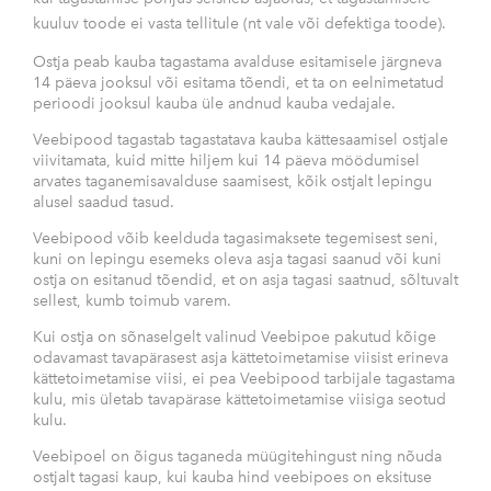
kuuluv toode ei vasta tellitule (nt vale või defektiga toode).
Ostja peab kauba tagastama avalduse esitamisele järgneva
14 päeva jooksul või esitama tõendi, et ta on eelnimetatud
perioodi jooksul kauba üle andnud kauba vedajale.
Veebipood tagastab tagastatava kauba kättesaamisel ostjale
viivitamata, kuid mitte hiljem kui 14 päeva möödumisel
arvates taganemisavalduse saamisest, kõik ostjalt lepingu
alusel saadud tasud.
Veebipood võib keelduda tagasimaksete tegemisest seni,
kuni on lepingu esemeks oleva asja tagasi saanud või kuni
ostja on esitanud tõendid, et on asja tagasi saatnud, sõltuvalt
sellest, kumb toimub varem.
Kui ostja on sõnaselgelt valinud Veebipoe pakutud kõige
odavamast tavapärasest asja kättetoimetamise viisist erineva
kättetoimetamise viisi, ei pea Veebipood tarbijale tagastama
kulu, mis ületab tavapärase kättetoimetamise viisiga seotud
kulu.
Veebipoel on õigus taganeda müügitehingust ning nõuda
ostjalt tagasi kaup, kui kauba hind veebipoes on eksituse