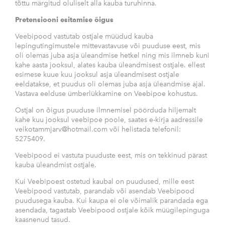
tõttu märgitud oluliselt alla kauba turuhinna.
Pretensiooni esitamise õigus
Veebipood vastutab ostjale müüdud kauba
lepingutingimustele mittevastavuse või puuduse eest, mis
oli olemas juba asja üleandmise hetkel ning mis ilmneb kuni
kahe aasta jooksul, alates kauba üleandmisest ostjale. ellest
esimese kuue kuu jooksul asja üleandmisest ostjale
eeldatakse, et puudus oli olemas juba asja üleandmise ajal.
Vastava eelduse ümberlükkamine on Veebipoe kohustus.
Ostjal on õigus puuduse ilmnemisel pöörduda hiljemalt
kahe kuu jooksul veebipoe poole, saates e-kirja aadressile
veikotammjarv@hotmail.com või helistada telefonil:
5275409.
Veebipood ei vastuta puuduste eest, mis on tekkinud pärast
kauba üleandmist ostjale.
Kui Veebipoest ostetud kaubal on puudused, mille eest
Veebipood vastutab, parandab või asendab Veebipood
puudusega kauba. Kui kaupa ei ole võimalik parandada ega
asendada, tagastab Veebipood ostjale kõik müügilepinguga
kaasnenud tasud.