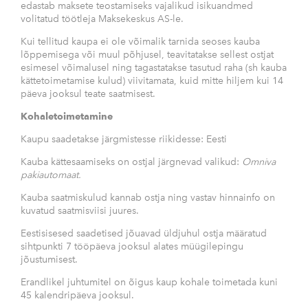
edastab maksete teostamiseks vajalikud isikuandmed
volitatud töötleja Maksekeskus AS-le.
Kui tellitud kaupa ei ole võimalik tarnida seoses kauba
lõppemisega või muul põhjusel, teavitatakse sellest ostjat
esimesel võimalusel ning tagastatakse tasutud raha (sh kauba
kättetoimetamise kulud) viivitamata, kuid mitte hiljem kui 14
päeva jooksul teate saatmisest.
Kohaletoimetamine
Kaupu saadetakse järgmistesse riikidesse: Eesti
Kauba kättesaamiseks on ostjal järgnevad valikud:
Omniva
pakiautomaat.
Kauba saatmiskulud kannab ostja ning vastav hinnainfo on
kuvatud saatmisviisi juures.
Eestisisesed saadetised jõuavad üldjuhul ostja määratud
sihtpunkti 7 tööpäeva jooksul alates müügilepingu
jõustumisest.
Erandlikel juhtumitel on õigus kaup kohale toimetada kuni
45 kalendripäeva jooksul.