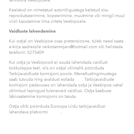
tervikuna Veebipoele.
Keelatud on nimetatud autoriõigustega kaitstud sisu
reprodutseerimine, kopeerimine, muutmine või mingil muul
viisil kasutamine ilma viiteta Veebipoele.
Vaidluste lahendamine
Kui ostjal on Veebipoe osas pretensioone, tuleb need saata
e-kirja aadressile veikotammjarv@hotmail.com või helistada
telefonil: 5275409
Kui ostja ja Veebipood ei suuda lahendada vaidlust
kokkuleppe teel, siis on ostjal võimalik pöörduda
Tarbijavaidluste komisjoni poole. Menetlustingimustega
saab tutvuda ning avaldust esitada
siin
. Tarbijavaidluste
komisjoni pädevuses on lahendada ostja ja Veebipoe vahel
sõlmitud lepingust tulenevaid vaidlusi. Ostja kaebuse
läbivaatamine komisjonis on tasuta.
Ostja võib pöörduda Euroopa Liidu tarbijavaidlusi
lahendava platvormi
poole
.