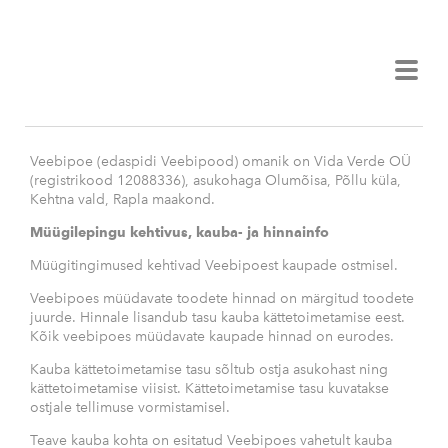
VEIKO TAMMJÄRV
Veebipoe (edaspidi Veebipood) omanik on Vida Verde OÜ
(registrikood 12088336), asukohaga Olumõisa, Põllu küla,
Kehtna vald, Rapla maakond.
Müügilepingu kehtivus, kauba- ja hinnainfo
Müügitingimused kehtivad Veebipoest kaupade ostmisel.
Veebipoes müüdavate toodete hinnad on märgitud toodete
juurde. Hinnale lisandub tasu kauba kättetoimetamise eest.
Kõik veebipoes müüdavate kaupade hinnad on eurodes.
Kauba kättetoimetamise tasu sõltub ostja asukohast ning
kättetoimetamise viisist. Kättetoimetamise tasu kuvatakse
ostjale tellimuse vormistamisel.
Teave kauba kohta on esitatud Veebipoes vahetult kauba