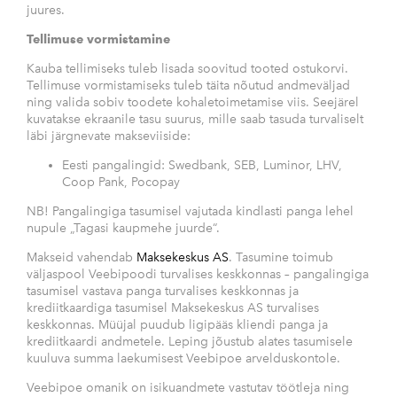
juures.
Tellimuse vormistamine
Kauba tellimiseks tuleb lisada soovitud tooted ostukorvi.
Tellimuse vormistamiseks tuleb täita nõutud andmeväljad
ning valida sobiv toodete kohaletoimetamise viis. Seejärel
kuvatakse ekraanile tasu suurus, mille saab tasuda turvaliselt
läbi järgnevate makseviiside:
Eesti pangalingid: Swedbank, SEB, Luminor, LHV,
Coop Pank, Pocopay
NB! Pangalingiga tasumisel vajutada kindlasti panga lehel
nupule „Tagasi kaupmehe juurde“.
Makseid vahendab
Maksekeskus AS
. Tasumine toimub
väljaspool Veebipoodi turvalises keskkonnas – pangalingiga
tasumisel vastava panga turvalises keskkonnas ja
krediitkaardiga tasumisel Maksekeskus AS turvalises
keskkonnas. Müüjal puudub ligipääs kliendi panga ja
krediitkaardi andmetele. Leping jõustub alates tasumisele
kuuluva summa laekumisest Veebipoe arvelduskontole.
Veebipoe omanik on isikuandmete vastutav töötleja ning